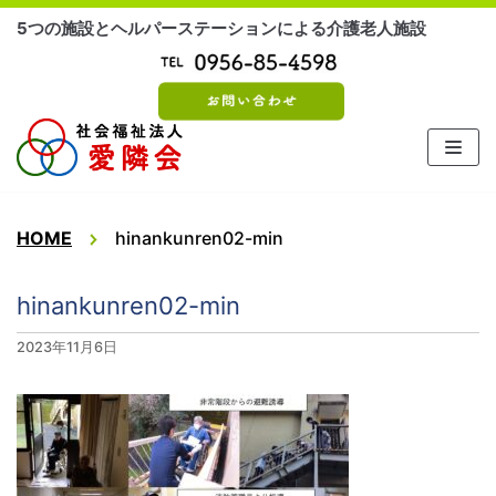
コ
5つの施設とヘルパーステーションによる介護老人施設
ン
テ
ン
ツ
に
ス
キ
ッ
HOME
hinankunren02-min
プ
hinankunren02-min
2023年11月6日