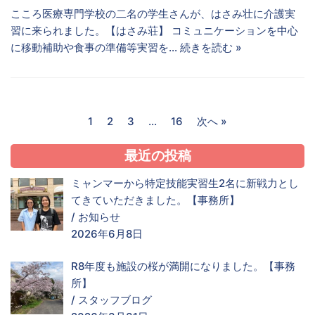
こころ医療専門学校の二名の学生さんが、はさみ壮に介護実
習に来られました。【はさみ荘】 コミュニケーションを中心
に移動補助や食事の準備等実習を…
続きを読む »
1
2
3
…
16
次へ »
最近の投稿
ミャンマーから特定技能実習生2名に新戦力とし
てきていただきました。【事務所】
/
お知らせ
2026年6月8日
R8年度も施設の桜が満開になりました。【事務
所】
/
スタッフブログ