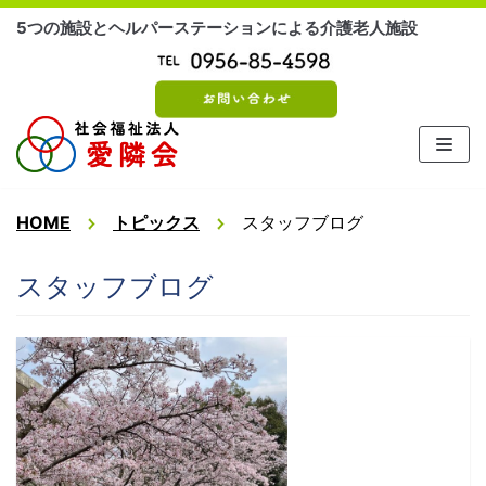
コ
5つの施設とヘルパーステーションによる介護老人施設
ン
テ
ン
ツ
に
ス
キ
HOME
トピックス
スタッフブログ
ッ
プ
スタッフブログ