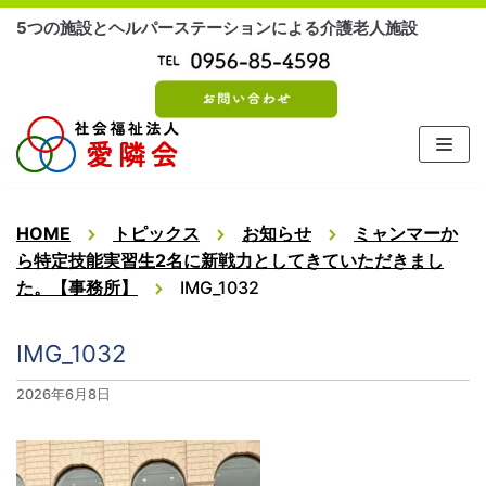
コ
5つの施設とヘルパーステーションによる介護老人施設
ン
テ
ン
ツ
に
ス
キ
ッ
HOME
トピックス
お知らせ
ミャンマーか
プ
ら特定技能実習生2名に新戦力としてきていただきまし
た。【事務所】
IMG_1032
IMG_1032
2026年6月8日