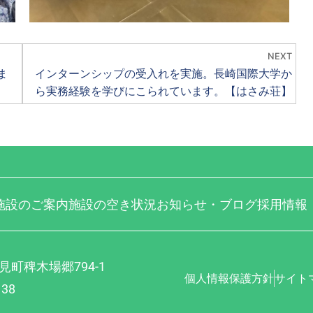
NEXT
ま
インターンシップの受入れを実施。長崎国際大学か
ら実務経験を学びにこられています。【はさみ荘】
施設のご案内
施設の空き状況
お知らせ・ブログ
採用情報
見町稗木場郷794-1
個人情報保護方針
サイト
138