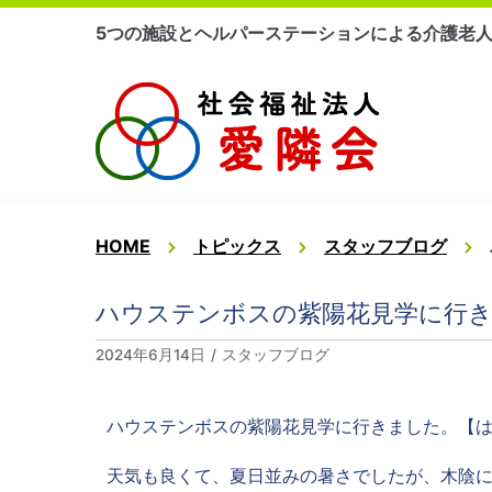
コ
5つの施設とヘルパーステーションによる介護老
ン
テ
ン
ツ
に
ス
キ
ッ
HOME
トピックス
スタッフブログ
プ
ハウステンボスの紫陽花見学に行
2024年6月14日
スタッフブログ
ハウステンボスの紫陽花見学に行きました。【
天気も良くて、夏日並みの暑さでしたが、木陰