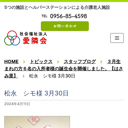
コ
5つの施設とヘルパーステーションによる介護老人施設
ン
テ
ン
ツ
に
ス
キ
ッ
HOME
トピックス
スタッフブログ
３月生
プ
まれの方６名の入所者様の誕生会を開催しました。【はさ
み里】
松永 シモ様 3月30日
松永 シモ様 3月30日
2024年4月11日