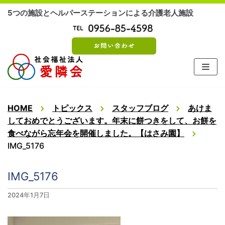
コ
5つの施設とヘルパーステーションによる介護老人施設
ン
テ
ン
ツ
に
ス
キ
ッ
HOME
トピックス
スタッフブログ
あけま
プ
しておめでとうございます。年末に餅つきをして、お餅を
食べながら忘年会を開催しました。【はさみ園】
IMG_5176
IMG_5176
2024年1月7日