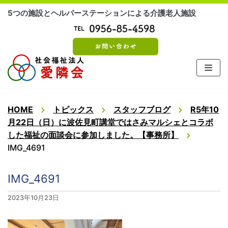
コ
5つの施設とヘルパーステーションによる介護老人施設
ン
テ
ン
ツ
に
ス
キ
ッ
HOME
トピックス
スタッフブログ
R5年10
プ
月22日（日）に波佐見町講堂ではさみマルシェとコラボ
した福祉の面談会に参加しました。【事務所】
IMG_4691
IMG_4691
2023年10月23日