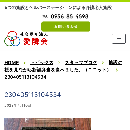
コ
5つの施設とヘルパーステーションによる介護老人施設
ン
テ
ン
ツ
に
ス
キ
ッ
HOME
トピックス
スタッフブログ
施設の
プ
桜を見ながら折詰弁当を食べました。（ユニット）
230405113104534
230405113104534
2023年4月10日