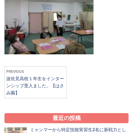
PREVIOUS
波佐見高校１年生をインター
ンシップ受入ました。【はさ
み園】
最近の投稿
ミャンマーから特定技能実習生2名に新戦力とし