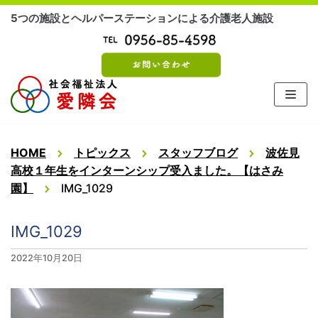
コ
5つの施設とヘルパーステーションによる介護老人施設
ン
テ
ン
ツ
に
ス
キ
ッ
HOME
トピックス
スタッフブログ
波佐見
プ
高校１年生をインターンシップ受入ました。【はさみ
園】
IMG_1029
IMG_1029
2022年10月20日