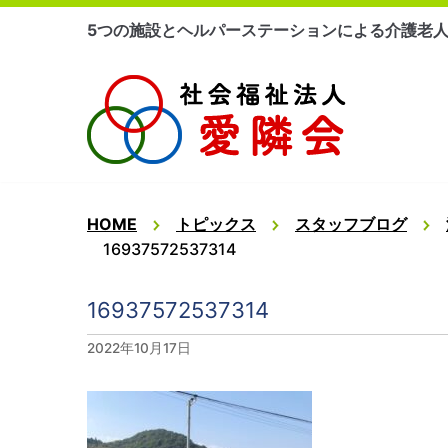
コ
5つの施設とヘルパーステーションによる介護老
ン
テ
ン
ツ
に
ス
キ
ッ
HOME
トピックス
スタッフブログ
プ
16937572537314
16937572537314
2022年10月17日