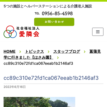
コ
5つの施設とヘルパーステーションによる介護老人施設
ン
テ
ン
ツ
に
ス
キ
ッ
HOME
トピックス
スタッフブログ
菖蒲見
プ
学に行きました【はさみ園】
cc89c310e72fd1ca067eeab1b2146af3
cc89c310e72fd1ca067eeab1b2146af3
2022年6月16日