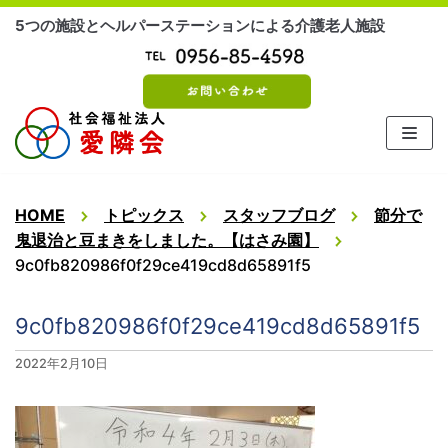
コ
5つの施設とヘルパーステーションによる介護老人施設
ン
テ
ン
ツ
に
ス
キ
ッ
HOME
トピックス
スタッフブログ
節分で
プ
鬼退治と豆まきをしました。【はさみ園】
9c0fb820986f0f29ce419cd8d65891f5
9c0fb820986f0f29ce419cd8d65891f5
2022年2月10日