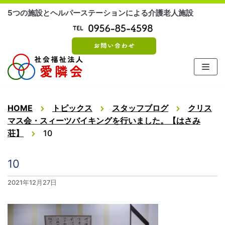
コ
5つの施設とヘルパーステーションによる介護老人施設
ン
テ
ン
ツ
に
ス
キ
ッ
HOME
トピックス
スタッフブログ
クリス
プ
マス会・スィーツバイキングを行いました。【はさみ
荘】
10
10
2021年12月27日