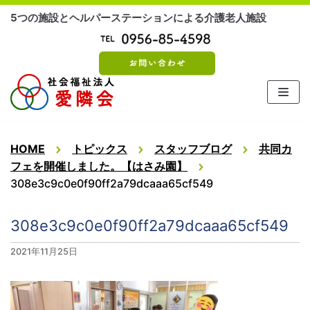
コ
5つの施設とヘルパーステーションによる介護老人施設
ン
テ
ン
ツ
に
ス
キ
ッ
HOME
トピックス
スタッフブログ
共同カ
プ
フェを開催しました。【はさみ園】
308e3c9c0e0f90ff2a79dcaaa65cf549
308e3c9c0e0f90ff2a79dcaaa65cf549
2021年11月25日