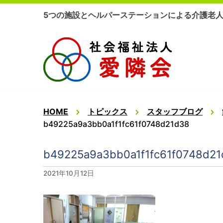
コ
5つの施設とヘルパーステーションによる介護老
ン
テ
ン
ツ
に
ス
キ
ッ
HOME
トピックス
スタッフブログ
プ
b49225a9a3bb0a1f1fc61f0748d21d38
b49225a9a3bb0a1f1fc61f0748d2
2021年10月12日