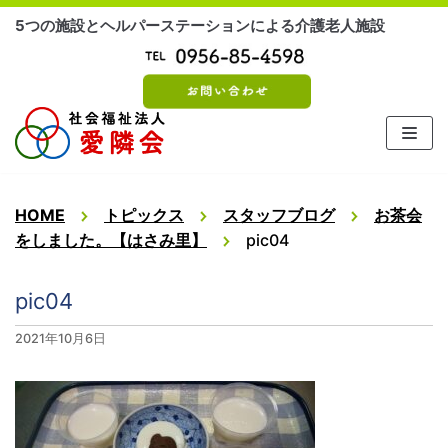
コ
5つの施設とヘルパーステーションによる介護老人施設
ン
テ
ン
ツ
に
ス
キ
ッ
HOME
トピックス
スタッフブログ
お茶会
プ
をしました。【はさみ里】
pic04
pic04
2021年10月6日