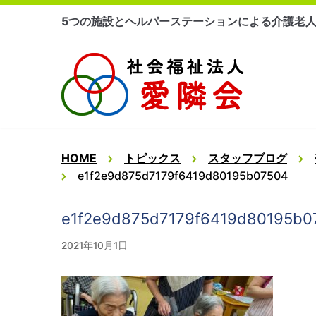
コ
5つの施設とヘルパーステーションによる介護老
ン
テ
ン
ツ
に
ス
キ
ッ
HOME
トピックス
スタッフブログ
プ
e1f2e9d875d7179f6419d80195b07504
e1f2e9d875d7179f6419d80195b0
2021年10月1日