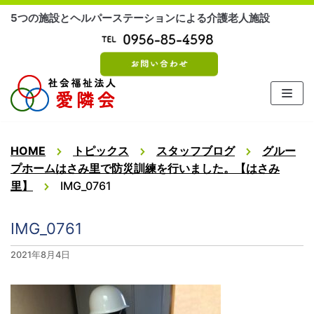
コ
5つの施設とヘルパーステーションによる介護老人施設
ン
テ
ン
ツ
に
ス
キ
ッ
HOME
トピックス
スタッフブログ
グルー
プ
プホームはさみ里で防災訓練を行いました。【はさみ
里】
IMG_0761
IMG_0761
2021年8月4日