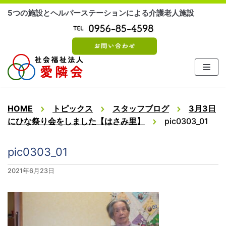
コ
5つの施設とヘルパーステーションによる介護老人施設
ン
テ
ン
ツ
に
ス
キ
ッ
HOME
トピックス
スタッフブログ
3月3日
プ
にひな祭り会をしました【はさみ里】
pic0303_01
pic0303_01
2021年6月23日