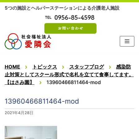
コ
5つの施設とヘルパーステーションによる介護老人施設
ン
テ
ン
ツ
に
ス
キ
ッ
HOME
トピックス
スタッフブログ
感染防
プ
止対策としてスクール形式で名札を立てて食事してます。
【はさみ園】
13960466811464-mod
13960466811464-mod
2021年4月28日