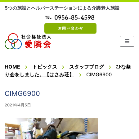
コ
5つの施設とヘルパーステーションによる介護老人施設
ン
テ
ン
ツ
に
ス
キ
ッ
HOME
トピックス
スタッフブログ
ひな祭
プ
り会をしました。【はさみ荘】
CIMG6900
CIMG6900
2021年4月5日