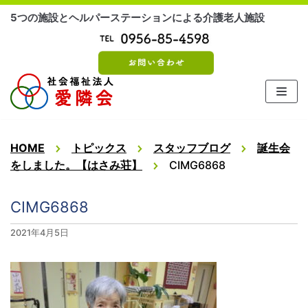
コ
5つの施設とヘルパーステーションによる介護老人施設
ン
テ
ン
ツ
に
ス
キ
ッ
HOME
トピックス
スタッフブログ
誕生会
プ
をしました。【はさみ荘】
CIMG6868
CIMG6868
2021年4月5日