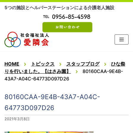
コ
5つの施設とヘルパーステーションによる介護老人施設
ン
テ
ン
ツ
に
ス
キ
ッ
HOME
トピックス
スタッフブログ
ひな祭
プ
りを行いました。【はさみ園】
80160CAA-9E4B-
43A7-A04C-64773D097D26
80160CAA-9E4B-43A7-A04C-
64773D097D26
2021年3月8日