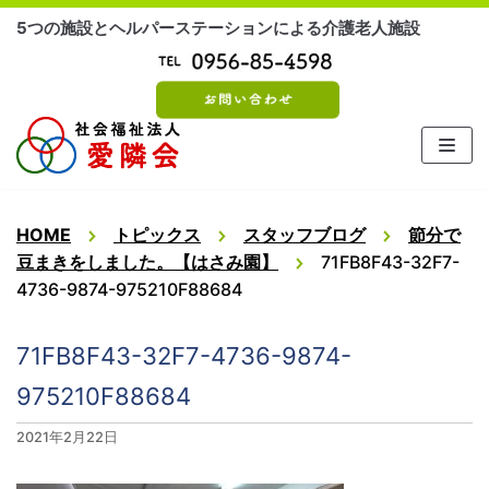
コ
5つの施設とヘルパーステーションによる介護老人施設
ン
テ
ン
ツ
に
ス
キ
ッ
HOME
トピックス
スタッフブログ
節分で
プ
豆まきをしました。【はさみ園】
71FB8F43-32F7-
4736-9874-975210F88684
71FB8F43-32F7-4736-9874-
975210F88684
2021年2月22日