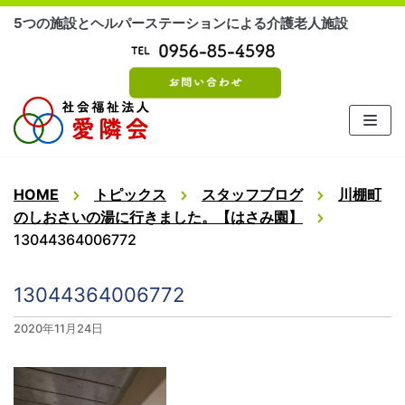
コ
5つの施設とヘルパーステーションによる介護老人施設
ン
テ
ン
ツ
に
ス
キ
ッ
HOME
トピックス
スタッフブログ
川棚町
プ
のしおさいの湯に行きました。【はさみ園】
13044364006772
13044364006772
2020年11月24日