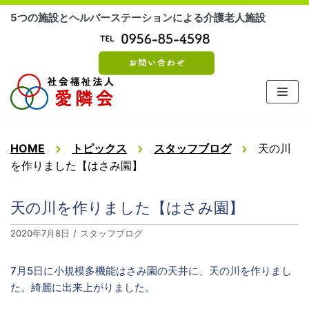
コ
5つの施設とヘルパーステーションによる介護老人施設
ン
テ
ン
ツ
に
ス
キ
ッ
HOME
トピックス
スタッフブログ
天の川
プ
を作りました【はさみ園】
天の川を作りました【はさみ園】
2020年7月8日
スタッフブログ
7月5日に小規模多機能はさみ園の天井に、天の川を作りまし
た。綺麗に出来上がりました。